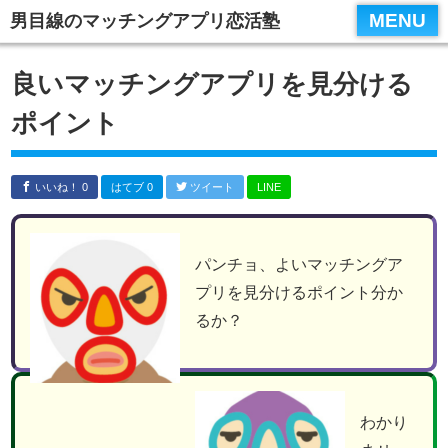
スマホメニュータイトル２
MENU
男目線のマッチングアプリ恋活塾
テンプレートに用意されているパーツ
良いマッチングアプリを見分ける
ポイント
いいね！ 0
はてブ 0
ツイート
LINE
パンチョ、よいマッチングア
プリを見分けるポイント分か
るか？
わかり