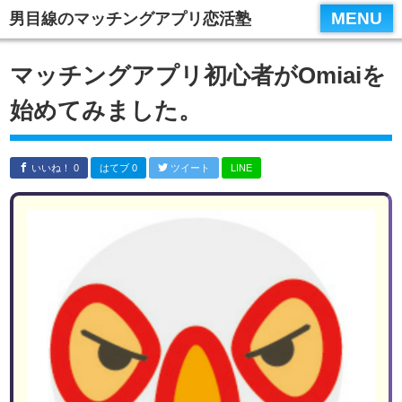
スマホメニュータイトル２
MENU
男目線のマッチングアプリ恋活塾
テンプレートに用意されているパーツ
マッチングアプリ初心者がOmiaiを
始めてみました。
いいね！ 0
はてブ 0
ツイート
LINE